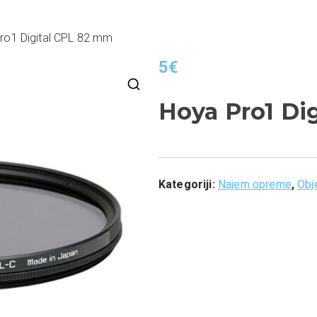
ro1 Digital CPL 82 mm
5
€
Hoya Pro1 Di
🔍
Kategoriji:
Najem opreme
,
Obje