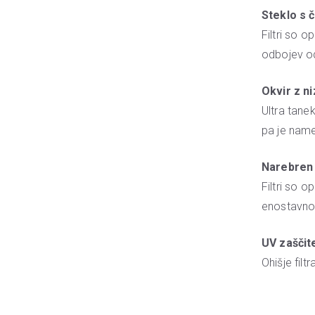
Steklo s 
Filtri so 
odbojev od
Okvir z n
Ultra tanek
pa je nam
Narebren 
Filtri so 
enostavno p
UV zaščit
Ohišje filt