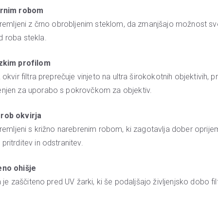
črnim robom
opremljeni z črno obrobljenim steklom, da zmanjšajo možnost sv
 roba stekla.
izkim profilom
 okvir filtra preprečuje vinjeto na ultra širokokotnih objektivih, 
enjen za uporabo s pokrovčkom za objektiv.
rob okvirja
opremljeni s križno narebrenim robom, ki zagotavlja dober oprije
ritrditev in odstranitev.
eno ohišje
ra je zaščiteno pred UV žarki, ki še podaljšajo življenjsko dobo fil