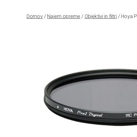
Domov
/
Najem opreme
/
Objektivi in filtri
/ Hoya P