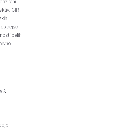
rizirani.
ektiv. CIR-
skih
 ostrejšo
nosti belih
barvno
re &
boje.