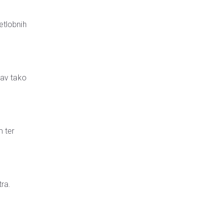
etlobnih
prav tako
m ter
tra.