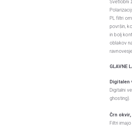
Svetlobni ž
Polarizacij
PL filtri 
površin, ko
in bolj ko
oblakov na
ravnovesj
GLAVNE 
Digitalen 
Digitalni v
ghosting).
Črn okvir,
Filtri imaj