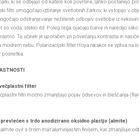
arki, ki se odbijajo od katere koli površine, lahko postanejo pola
ski filtri omogočajo izbiranje svetlobnih žarkov, ki vstopijo v obj
omogočajo odstranjevanje neželenih odbojev svetlobe iz nekovin
t so voda, steklo itd. Poleg tega ojačajo barve in naredijo sliko
ntrastno. Ta učinek je uporaben pri povečanju kontrasta in nasiče
 modrem nebu. Polarizacijski filter Hoya nikakor ne vpliva na 
e posnetka.
LASTNOSTI
večplastni filter
ečplastni filtri močno zmanjšajo pojav odsevov in bleščanja (fla
 prevlečen s trdo anodizirano oksidno plastjo (almite)
o almite ovir s črnim mat aluminijastim finišem, kar zmanjšuje od