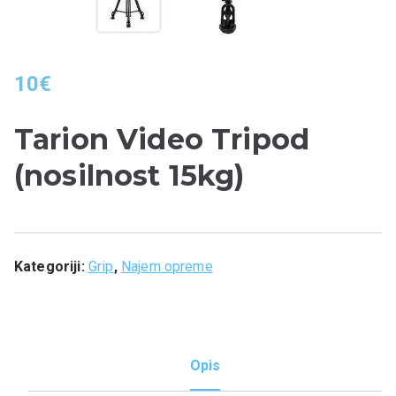
10
€
Tarion Video Tripod
(nosilnost 15kg)
Kategoriji:
Grip
,
Najem opreme
Opis