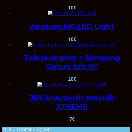
10
€
Aputure MC LED Light
10
€
Teleprompter + Samsung
Galaxy tab 10″
20
€
JBL bluetooth zvočnik
XTREME
7
€
© 2023 Dominik Čepon