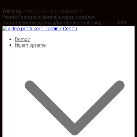
Warning
: Array to string conversion in
/home/lemonics/dominikcepon.com/wp-
content/themes/zakra/inc/helper/utils.php
on line
608
Skoči
na
Video produkcija Dominik Čepon
Video produkcija / Izposoja video opreme
Domov
vsebino
Najem opreme