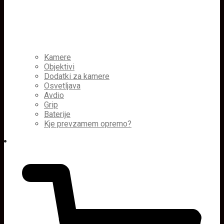
Kamere
Objektivi
Dodatki za kamere
Osvetljava
Avdio
Grip
Baterije
Kje prevzamem opremo?